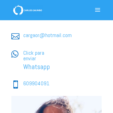
cargaor@hotmail.com

Click para

enviar
Whatsapp
609904091
