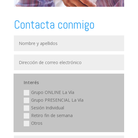
Contacta conmigo
Interés
Grupo ONLINE La Vía
Grupo PRESENCIAL La Vía
Sesión Individual
Retiro fin de semana
Otros